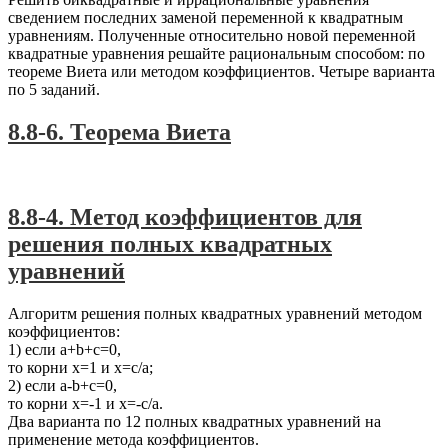
сведением последних заменой переменной к квадратным
уравнениям. Полученные относительно новой переменной
квадратные уравнения решайте рациональным способом: по
теореме Виета или методом коэффициентов. Четыре варианта
по 5 заданий.
8.8-6. Теорема Виета
#A2
,
Алгебра-8
8.8-4. Метод коэффициентов для
решения полных квадратных
уравнений
Алгоритм решения полных квадратных уравнений методом
коэффициентов:
1) если a+b+c=0,
то корни х=1 и х=с/а;
2) если a-b+c=0,
то корни х=-1 и х=-с/а.
Два варианта по 12 полных квадратных уравнений на
применение метода коэффициентов.