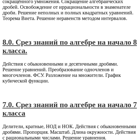
сокращённого умножения. Сокращение алгебраических
дробей. Освобождение от иррациональности в знаменателе
дроби. Решение неполных и полных квадратных уравнений.
Теорема Виета. Решение неравенств методом интервалов.
#A1
,
Алгебра-8
8.0. Срез знаний по алгебре на начало 8
класса.
Действия с обыкновенными и десятичными дробями.
Решение уравнений. Преобразование одночленов и
многочленов. ФСУ. Разложение на множители. График
кубической функции.
#A1
,
Алгебра-7
7.0. Срез знаний по алгебре на начало 7
класса
Делители, кратные, НОД и НОК. Действия с обыкновенными
дробями. Пропорция. Масштаб. Длина окружности. Действия
с рациональными числами. Решение уравнения.