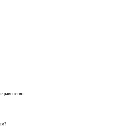
е равенство:
ым?