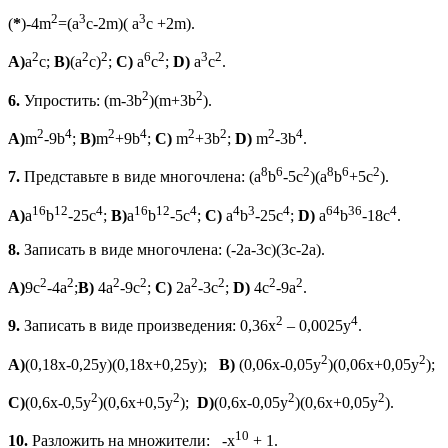
2
3
3
(
*
)-4m
=(a
c-2m)( a
c +2m).
2
2
2
6
2
3
2
A)
a
c;
B)
(a
c)
;
C)
a
c
;
D)
a
c
.
2
2
6.
Упростить: (m-3b
)(m+3b
).
2
4
2
4
2
2
2
4
A)
m
-9b
;
B)
m
+9b
;
C)
m
+3b
;
D)
m
-3b
.
8
6
2
8
6
2
7.
Представьте в виде многочлена: (a
b
-5c
)(a
b
+5c
).
16
12
4
16
12
4
4
3
4
64
36
4
A)
a
b
-25c
;
B)
a
b
-5c
;
C)
a
b
-25c
;
D)
a
b
-18c
.
8.
Записать в виде многочлена: (-2a-3c)(3c-2a).
2
2
2
2
2
2
2
2
A)
9c
-4a
;
B)
4a
-9c
;
C)
2a
-3c
;
D)
4c
-9a
.
2
4
9.
Записать в виде произведения: 0,36х
– 0,0025у
.
2
2
A)
(0,18х-0,25у)(0,18х+0,25у);
B)
(0,06х-0,05у
)(0,06х+0,05у
);
2
2
2
2
C)
(0,6х-0,5у
)(0,6х+0,5у
);
D)
(0,6х-0,05у
)(0,6х+0,05у
).
10
10.
Разложить на множители: -х
+ 1.