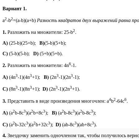
Вариант 1.
2
2
a
-b
=(a-b)(a+b)
Разность квадратов двух выражений равна про
2
1.
Разложить на множители: 25-b
.
A)
(25-b)(25+b);
B)
(5-b)(5+b);
C
)
(5-b)(5-b);
D
)
(5+b)(5+b).
6
2.
Разложить на множители: 4n
-1.
3
3
3
3
A)
(4n
-1)(4n
+1);
B)
(2n
-1)(2n
-1);
3
3
3
3
C)
(8n
-1)(8n
+1);
D)
(2n
-1)(2n
+1).
4
2
6
3.
Представить в виде произведения многочлен: a
b
-64c
.
2
3
2
3
2
3
2
3
A)
(a
b-8c
)(a
b+8c
);
B)
(a
b-8c
)(a
b-8c
);
2
3
2
3
3
3
C)
(a
b-32c
)(a
b+32c
);
D)
(ab-8c
)(ab+8c
).
4.
Звездочку заменить одночленом так, чтобы получилось верно