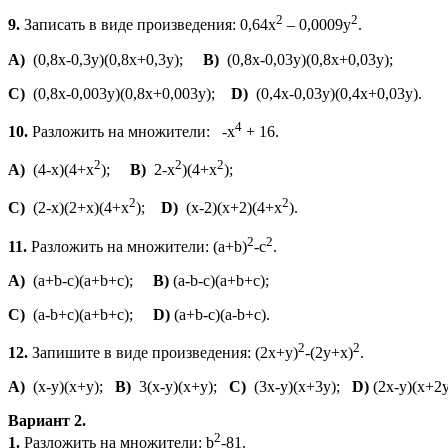
2
2
9.
Записать в виде произведения: 0,64х
– 0,0009у
.
A)
(0,8х-0,3у)(0,8х+0,3у);
B)
(0,8х-0,03у)(0,8х+0,03у);
C)
(0,8х-0,003у)(0,8х+0,003у);
D)
(0,4х-0,03у)(0,4х+0,03у).
4
10.
Разложить на множители: -х
+ 16.
2
2
2
A)
(4-х)(4+х
);
B)
2-х
)(4+х
);
2
2
C)
(2-х)(2+х)(4+х
);
D)
(х-2)(х+2)(4+х
).
2
2
11.
Разложить на множители: (a+b)
-c
.
A)
(a+b-c)(a+b+c);
B)
(a-b-c)(a+b+c);
C)
(a-b+c)(a+b+c);
D)
(a+b-c)(a-b+c).
2
2
12.
Запишите в виде произведения: (2x+y)
-(2y+x)
.
A)
(x-y)(x+y);
B)
3(x-y)(x+y);
C)
(3x-y)(x+3y);
D)
(2x-y)(x+2y
Вариант 2.
2
1.
Разложить на множители: b
-81.