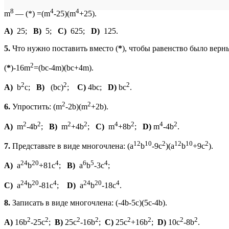
8
4
4
m
— (*) =(m
-25)(m
+25).
A)
25;
B)
5;
C)
625;
D)
125.
5.
Что нужно поставить вместо (
*
), чтобы равенство было верн
2
(
*
)-16m
=(bc-4m)(bc+4m).
2
2
2
A)
b
c;
B)
(bc)
;
C)
4bc;
D)
bc
.
2
2
6.
Упростить: (m
-2b)(m
+2b).
2
2
2
2
4
2
4
2
A)
m
-4b
;
B)
m
+4b
;
C)
m
+8b
;
D)
m
-4b
.
12
10
2
12
10
2
7.
Представьте в виде многочлена: (a
b
-9c
)(a
b
+9c
).
24
20
4
6
5
4
A)
a
b
+81c
;
B)
a
b
-3c
;
24
20
4
24
20
4
C)
a
b
-81c
;
D)
a
b
-18c
.
8.
Записать в виде многочлена: (-4b-5c)(5c-4b).
2
2
2
2
2
2
2
2
A)
16b
-25c
;
B)
25c
-16b
;
C)
25c
+16b
;
D)
10c
-8b
.