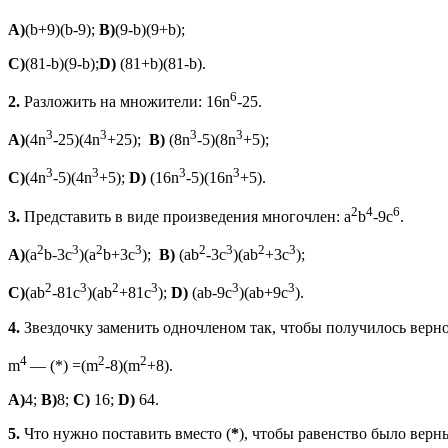
A)
(b+9)(b-9);
B)
(9-b)(9+b);
C
)
(81-b)(9-b);
D
)
(81+b)(81-b).
6
2.
Разложить на множители: 16n
-25.
3
3
3
3
A)
(4n
-25)(4n
+25);
B)
(8n
-5)(8n
+5);
3
3
3
3
C
)
(4n
-5)(4n
+5);
D
)
(16n
-5)(16n
+5).
2
4
6
3.
Представить в виде произведения многочлен: a
b
-9c
.
2
3
2
3
2
3
2
3
A)
(a
b-3c
)(a
b+3c
);
B)
(аb
-3c
)(ab
+3c
);
2
3
2
3
3
3
C)
(ab
-81c
)(ab
+81c
);
D)
(ab-9c
)(ab+9c
).
4.
Звездочку заменить одночленом так, чтобы получилось верно
4
2
2
m
— (*) =(m
-8)(m
+8).
A)
4;
B)
8;
C)
16;
D)
64.
5.
Что нужно поставить вместо (
*
), чтобы равенство было верн