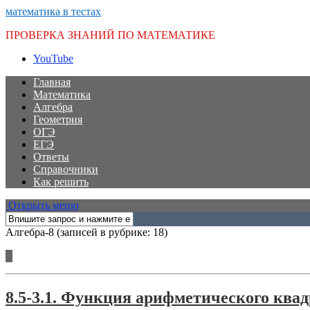
математика в тестах
ПРОВЕРКА ЗНАНИЙ ПО МАТЕМАТИКЕ
YouTube
Главная
Математика
Алгебра
Геометрия
ОГЭ
ЕГЭ
Ответы
Справочники
Как решить
Открыть меню
Алгебра-8
(записей в рубрике: 18)
Тесты по алгебре для 8 класса
8.5-3.1. Функция арифметического квад