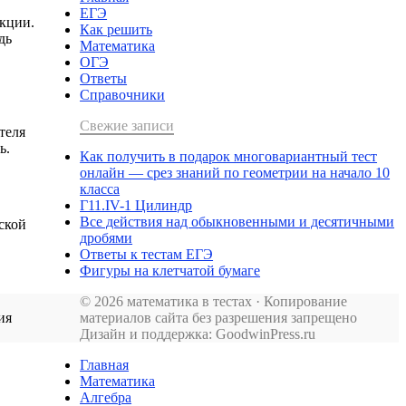
ЕГЭ
кции.
Как решить
дь
Математика
ОГЭ
Ответы
Справочники
Свежие записи
теля
ь.
Как получить в подарок многовариантный тест
онлайн — срез знаний по геометрии на начало 10
класса
Г11.IV-1 Цилиндр
Все действия над обыкновенными и десятичными
ской
дробями
Ответы к тестам ЕГЭ
Фигуры на клетчатой бумаге
© 2026 математика в тестах · Копирование
материалов сайта без разрешения запрещено
ия
Дизайн и поддержка: GoodwinPress.ru
Главная
Математика
Алгебра