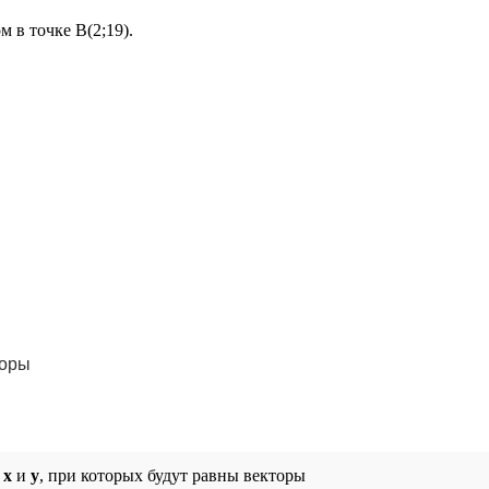
м в точке В(2;19).
торы
я
х
и
у
, при которых будут равны векторы