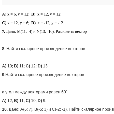
A)
x = 6, y = 12;
B)
x = 12, y = 12;
C)
x = 12, y = 6;
D)
x = -12, y = -12.
7.
Дано: M(11; -4) и N(13; -10). Разложить вектор
8.
Найти скалярное произведение векторов
A)
10;
B)
11;
C)
12;
D)
13.
9.
Найти скалярное произведение векторов
а угол между векторами равен 60°.
A)
12;
B)
11;
C)
10;
D)
9.
10.
Дано: А(6; 7), В(-5; 3) и С(-2; -1). Найти скалярное про