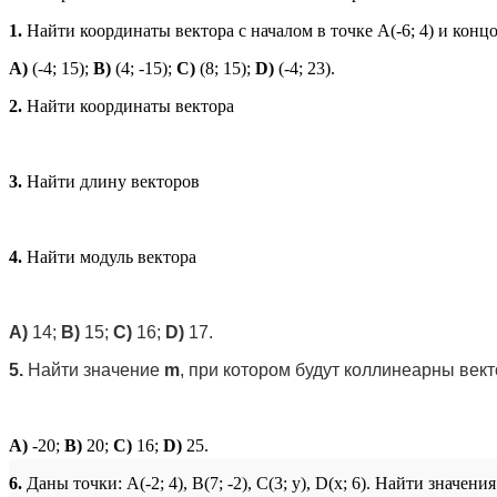
1.
Найти координаты вектора с началом в точке А(-6; 4) и концо
A)
(-4; 15);
B)
(4; -15);
C)
(8; 15);
D)
(-4; 23).
2.
Найти координаты вектора
3.
Найти длину векторов
4.
Найти модуль вектора
A)
14;
B)
15;
C)
16;
D)
17.
5.
Найти значение
m
, при котором будут коллинеарны век
A
)
-20;
B
)
20;
C
)
16;
D
)
25.
6.
Даны точки: A(-2; 4), B(7; -2), C(3; y), D(x; 6). Найти значени