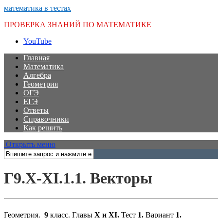
математика в тестах
ПРОВЕРКА ЗНАНИЙ ПО МАТЕМАТИКЕ
YouTube
Главная
Математика
Алгебра
Геометрия
ОГЭ
ЕГЭ
Ответы
Справочники
Как решить
Открыть меню
Г9.X-XI.1.1. Векторы
Геометрия.
9
класс. Главы
X
и
XI
.
Тест
1.
Вариант
1.