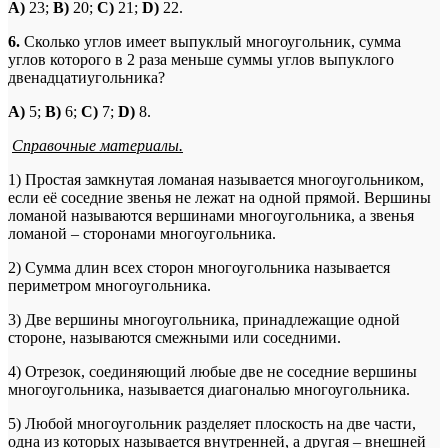
A
)
23;
B
)
20;
C
)
21;
D
)
22.
6.
Сколько углов имеет выпуклый многоугольник, сумма
углов которого в 2 раза меньше суммы углов выпуклого
двенадцатиугольника?
A
)
5;
B
)
6;
C
)
7;
D
)
8.
Справочные материалы.
1) Простая замкнутая ломаная называется многоугольником,
если её соседние звенья не лежат на одной прямой. Вершины
ломаной называются вершинами многоугольника, а звенья
ломаной – сторонами многоугольника.
2) Сумма длин всех сторон многоугольника называется
периметром многоугольника.
3) Две вершины многоугольника, принадлежащие одной
стороне, называются смежными или соседними.
4) Отрезок, соединяющий любые две не соседние вершины
многоугольника, называется диагональю многоугольника.
5) Любой многоугольник разделяет плоскость на две части,
одна из которых называется внутренней, а другая – внешней