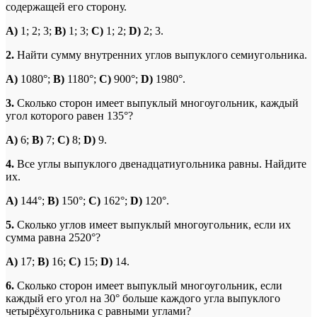
содержащей его сторону.
A
)
1; 2; 3;
B
)
1; 3;
C
)
1; 2;
D
)
2; 3.
2.
Найти сумму внутренних углов выпуклого семиугольника.
A
)
1080°;
B
)
1180°;
C
)
900°;
D
)
1980°.
3.
Сколько сторон имеет выпуклый многоугольник, каждый
угол которого равен 135°?
A
)
6;
B
)
7;
C
)
8;
D
)
9.
4.
Все углы выпуклого двенадцатиугольника равны. Найдите
их.
A
)
144°;
B
)
150°;
C
)
162°;
D
)
120°.
5.
Сколько углов имеет выпуклый многоугольник, если их
сумма равна 2520°?
A
)
17;
B
)
16;
C
)
15;
D
)
14.
6.
Сколько сторон имеет выпуклый многоугольник, если
каждый его угол на 30° больше каждого угла выпуклого
четырёхугольника с равными углами?