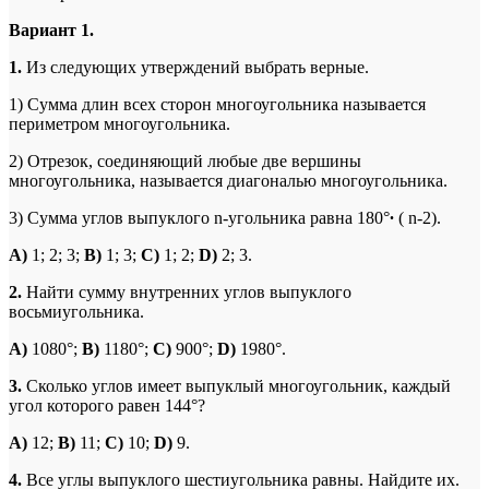
Вариант 1.
1.
Из следующих утверждений выбрать верные.
1) Сумма длин всех сторон многоугольника называется
периметром многоугольника.
2) Отрезок, соединяющий любые две вершины
многоугольника, называется диагональю многоугольника.
3) Сумма углов выпуклого n-угольника равна 180°
∙
( n-2).
A)
1; 2; 3;
B)
1; 3;
C)
1; 2;
D)
2; 3.
2.
Найти сумму внутренних углов выпуклого
восьмиугольника.
A
)
1080°;
B
)
1180°;
C
)
900°;
D
)
1980°.
3.
Сколько углов имеет выпуклый многоугольник, каждый
угол которого равен 144°?
A
)
12;
B
)
11;
C
)
10;
D
)
9.
4.
Все углы выпуклого шестиугольника равны. Найдите их.