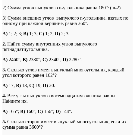
2) Сумма углов выпуклого n-угольника равна 180°
∙
( n-2).
3) Сумма внешних углов выпуклого n-угольника, взятых по
одному при каждой вершине, равна 360°.
A
)
1; 2; 3;
B
)
1; 3;
C
)
1; 2;
D
)
2; 3.
2.
Найти сумму внутренних углов выпуклого
пятнадцатиугольника.
A
)
2460°;
B
)
2380°;
C
)
2340°;
D
)
2280°.
3.
Сколько углов имеет выпуклый многоугольник, каждый
угол которого равен 162°?
A
)
17;
B
)
18;
C
)
19;
D
)
20.
4.
Все углы выпуклого восемнадцатиугольника равны.
Найдите их.
A
)
165°;
B
)
160°;
C
)
156°;
D
)
144°.
5.
Сколько сторон имеет выпуклый многоугольник, если их
сумма равна 3600°?