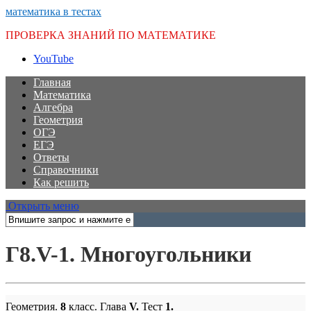
математика в тестах
ПРОВЕРКА ЗНАНИЙ ПО МАТЕМАТИКЕ
YouTube
Главная
Математика
Алгебра
Геометрия
ОГЭ
ЕГЭ
Ответы
Справочники
Как решить
Открыть меню
Г8.V-1. Многоугольники
Геометрия.
8
класс. Глава
V
.
Тест
1.