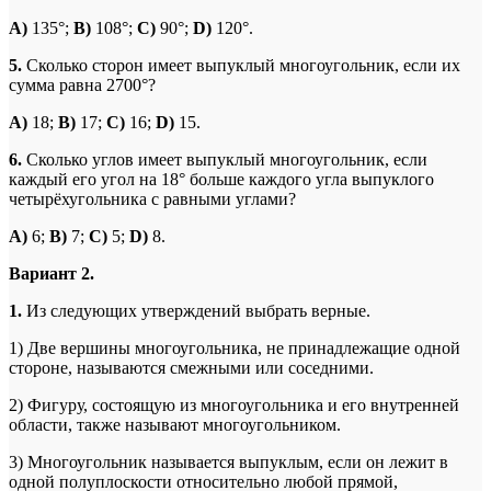
A
)
135°;
B
)
108°;
C
)
90°;
D
)
120°.
5.
Сколько сторон имеет выпуклый многоугольник, если их
сумма равна 2700°?
A
)
18;
B
)
17;
C
)
16;
D
)
15.
6.
Сколько углов имеет выпуклый многоугольник, если
каждый его угол на 18° больше каждого угла выпуклого
четырёхугольника с равными углами?
A
)
6;
B
)
7;
C
)
5;
D
)
8.
Вариант 2.
1.
Из следующих утверждений выбрать верные.
1) Две вершины многоугольника, не принадлежащие одной
стороне, называются смежными или соседними.
2) Фигуру, состоящую из многоугольника и его внутренней
области, также называют многоугольником.
3) Многоугольник называется выпуклым, если он лежит в
одной полуплоскости относительно любой прямой,