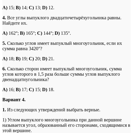
A
)
15;
B
)
14;
C
)
13;
D
)
12.
4.
Все углы выпуклого двадцатичетырёхугольника равны.
Найдите их.
A
)
162°;
B
)
165°;
C
)
144°;
D
)
135°.
5.
Сколько углов имеет выпуклый многоугольник, если их
сумма равна 3420°?
A
)
18;
B
)
19;
C
)
20;
D
)
21.
6.
Сколько сторон имеет выпуклый многоугольник, сумма
углов которого в 1,5 раза больше суммы углов выпуклого
двенадцатиугольника?
A
)
16;
B
)
17;
C
)
15;
D
)
18.
Вариант 4.
1.
Из следующих утверждений выбрать верные.
1) Углом выпуклого многоугольника при данной вершине
называется угол, образованный его сторонами, сходящимися в
этой вершине.