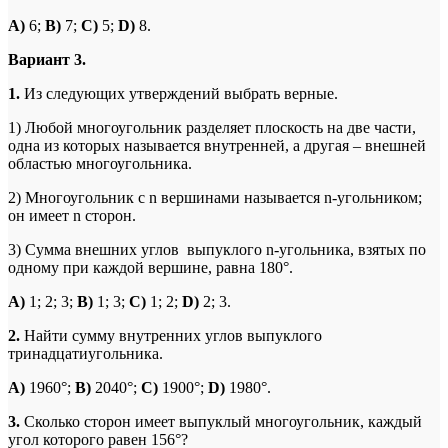
A
)
6;
B
)
7;
C
)
5;
D
)
8.
Вариант 3.
1.
Из следующих утверждений выбрать верные.
1) Любой многоугольник разделяет плоскость на две части,
одна из которых называется внутренней, а другая – внешней
областью многоугольника.
2) Многоугольник с n вершинами называется n-угольником;
он имеет n сторон.
3) Сумма внешних углов выпуклого n-угольника, взятых по
одному при каждой вершине, равна 180°.
A
)
1; 2; 3;
B
)
1; 3;
C
)
1; 2;
D
)
2; 3.
2.
Найти сумму внутренних углов выпуклого
тринадцатиугольника.
A
)
1960°;
B
)
2040°;
C
)
1900°;
D
)
1980°.
3.
Сколько сторон имеет выпуклый многоугольник, каждый
угол которого равен 156°?