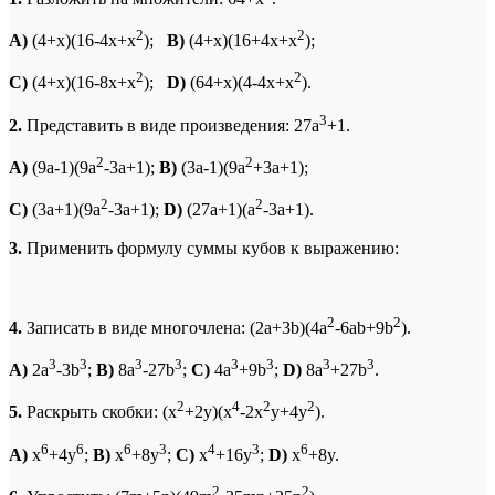
2
2
A)
(4+x)(16-4x+x
);
B)
(4+x)(16+4x+x
);
2
2
C
)
(4+x)(16-8x+x
);
D
)
(64+x)(4-4x+x
).
3
2.
Представить в виде произведения: 27a
+1.
2
2
A)
(9a-1)(9a
-3a+1);
B)
(3a-1)(9a
+3a+1);
2
2
C)
(3a+1)(9a
-3a+1);
D)
(27a+1)(a
-3a+1).
3.
Применить формулу суммы кубов к выражению:
2
2
4.
Записать в виде многочлена: (2a+3b)(4a
-6ab+9b
).
3
3
3
3
3
3
3
3
A)
2a
-3b
;
B)
8a
-27b
;
C)
4a
+9b
;
D)
8a
+27b
.
2
4
2
2
5.
Раскрыть скобки: (x
+2y)(x
-2x
y+4y
).
6
6
6
3
4
3
6
A)
x
+4y
;
B)
x
+8y
;
C)
x
+16y
;
D)
x
+8y.
2
2