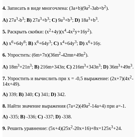
2
2
4.
Записать в виде многочлена: (3a+b)(9a
-3ab+b
).
3
3
3
3
3
3
3
3
A)
27a
-b
;
B)
27a
+b
;
C)
9a
+b
;
D)
18a
+b
.
2
4
2
2
5.
Раскрыть скобки: (x
+4y)(x
-4x
y+16y
).
6
6
6
3
4
3
6
A)
x
+64y
;
B)
x
+64y
;
C)
x
+64y
;
D)
x
+16y.
2
2
6.
Упростить: (6m+7n)(36m
-42mn+49n
).
3
3
3
3
3
3
A)
18m
+21n
;
B)
216m+343n;
C)
216m
+343n
;
D)
36m
+49n
.
2
7.
Упростить и вычислить при х = -0,5 выражение: (2x+7)(4x
-
14x+49).
A)
339;
B)
340;
C)
341;
D)
342.
2
8.
Найти значение выражения (7a+2)(49a
-14a+4) при а=-1.
A)
-335;
B)
-336;
C)
-337;
D)
-338.
2
3
9.
Решить уравнение: (5x+4)(25x
-20x+16)+8x=125x
+24.