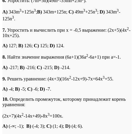
6.
Упростить: (7m+5n)(49m
-35mn+25n
).
3
3
3
3
3
A)
343m
+125n
;
B)
343m+125n;
C)
49m
+25n
;
D)
343m
-
3
125n
.
2
7.
Упростить и вычислить при х = -0,5 выражение: (2x+5)(4x
-
10x+25).
A)
127;
B)
126;
C)
125;
D)
124.
2
8.
Найти значение выражения (6a+1)(36a
-6a+1) при а=-1.
A)
-217;
B)
-216;
C)
-215;
D)
-214.
2
3
9.
Решить уравнение: (4x+3)(16x
-12x+9)-7x=64x
+55.
A)
-4;
B)
-5;
C)
-6;
D)
-7.
10.
Определить промежуток, которому принадлежит корень
уравнения:
2
3
(2x+7)(4x
-14x+49)-8x
=100x.
A)
(-∞; -1);
B)
(-4; 3);
C)
(1; 4);
D)
(4; 6).