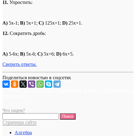
11.
Упростить:
A)
5x-1;
B)
5x+1;
C)
125x+1;
D)
25x+1.
12.
Сократить дробь:
A
)
5-6x;
B
)
5x-6;
C
)
5x+6;
D
)
6x+5.
Сверить ответы.
Поделиться новостью в соцсетях
Метки:
алгебра 7 класс
,
выражения
,
формулы сокращённого
умножения
Что ищем?
Найти:
Страницы сайта
Алгебра