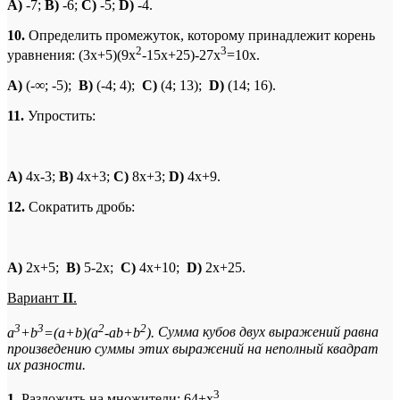
A)
-7;
B)
-6;
C)
-5;
D)
-4.
10.
Определить промежуток, которому принадлежит корень
2
3
уравнения: (3x+5)(9x
-15x+25)-27x
=10x.
A)
(-∞; -5);
B)
(-4; 4);
C)
(4; 13);
D)
(14; 16).
11.
Упростить:
A
)
4x-3;
B
)
4x+3;
C
)
8x+3;
D
)
4x+9.
12.
Сократить дробь:
A
)
2x+5;
B
)
5-2x;
C
)
4x+10;
D
)
2x+25.
Вариант
II
.
3
3
2
2
a
+b
=(a+b)(a
-ab+b
).
Сумма кубов двух выражений равна
произведению суммы этих выражений на неполный квадрат
их разности.
3
1.
Разложить на множители: 64+x
.