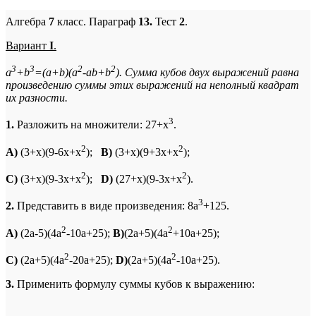
Алгебра
7
класс. Параграф
13.
Тест
2
.
Вариант
I
.
3
3
2
2
a
+b
=(a+b)(a
-ab+b
). Сумма кубов двух выражений равна
произведению суммы этих выражений на неполный квадрат
их разности.
3
1.
Разложить на множители: 27+x
.
2
2
A)
(3+x)(9-6x+x
);
B)
(3+x)(9+3x+x
);
2
2
C)
(3+x)(9-3x+x
);
D)
(27+x)(9-3x+x
).
3
2.
Представить в виде произведения: 8a
+125.
2
2
A)
(2a-5)(4a
-10a+25);
B)
(2a+5)(4a
+10a+25);
2
2
C)
(2a+5)(4a
-20a+25);
D)
(2a+5)(4a
-10a+25).
3.
Применить формулу суммы кубов к выражению: